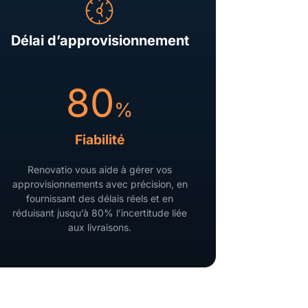
Délai d’approvisionnement
80
%
Fiabilité
Renovatio vous aide à gérer vos
approvisionnements avec précision, en
fournissant des délais réels et en
réduisant jusqu’à 80% l’incertitude liée
aux livraisons.