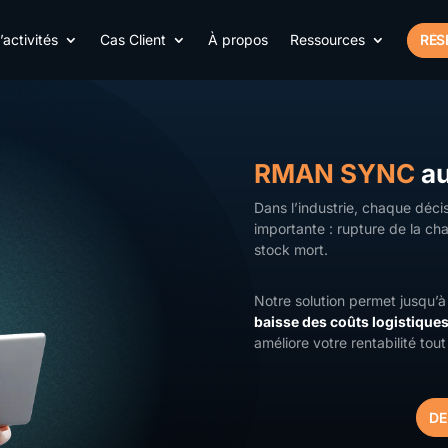
activités
Cas Client
À propos
Ressources
RÉS
RMAN SYNC
au
Dans l’industrie, chaque déci
importante : rupture de la cha
stock mort.
Notre solution permet jusqu’
baisse des coûts logistique
améliore votre rentabilité tou
DE