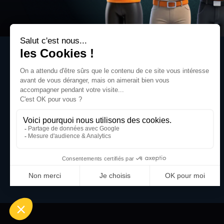
Quartier Koenig
60 rue Philippe Livry Level
14760 BRETTEVILLE-SUR-ODON