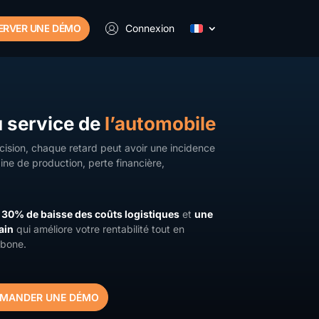
ERVER UNE
DÉMO
Connexion
 service de
l’automobile
ision, chaque retard peut avoir une incidence
ine de production, perte financière,
à
30% de baisse des coûts logistiques
et
une
ain
qui améliore votre rentabilité tout en
rbone.
MANDER UNE DÉMO