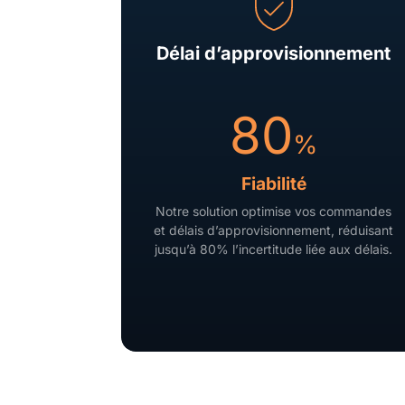
Délai d’approvisionnement
80
%
Fiabilité
Notre solution optimise vos commandes
et délais d’approvisionnement, réduisant
jusqu’à 80% l’incertitude liée aux délais.