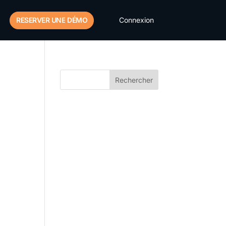
RÉSERVER UNE
DÉMO
Connexion
Rechercher
Recent Posts
Gestion de la relation
fournisseur
Optimisation des
approvisionnements et des
achats
Suivi de la BFA
Prévision de la demande