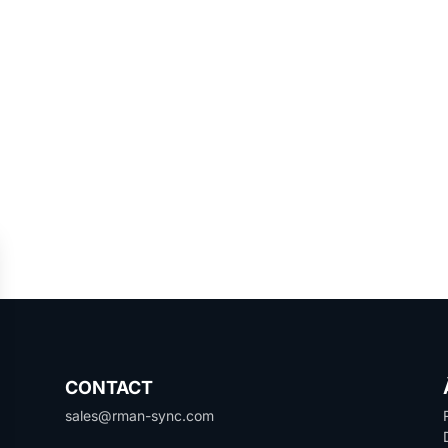
ns le cadre du
développement d’un outil de gestion des contrats
av
e
et d’une réelle volonté de
répondre à nos besoins.
Leur connaissa
s échanges et contribue à la
réussite du projet.
CONTACT
sales@rman-sync.com