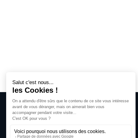
J’ai le plaisir de collaborer avec Rman Sync da
nos partenaires.
L’équipe R’man Sync a su faire preuve
d’écout
de l’activité du négoce a grandement facilité le