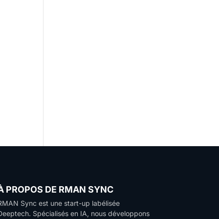
ec
nce
À PROPOS DE RMAN SYNC
RMAN Sync est une start-up labélisée
Deeptech.
Spécialisés en IA, nous développons