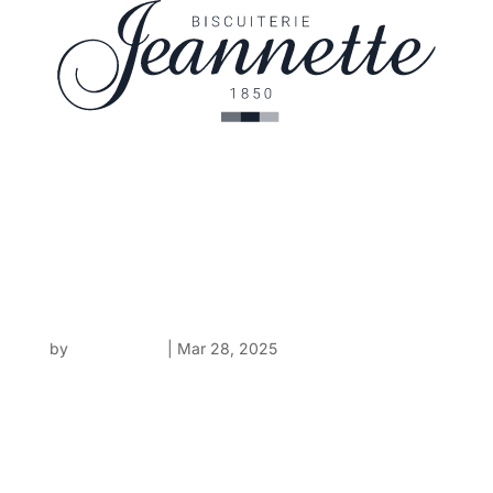
Biscuiterie Jeannette
by
Arnaud Petit
|
Mar 28, 2025
Dans le cadre du plan stratégique de
modernisation de la Biscuiterie Jeannette,
Renovatio est la dernière brique qui vient
s’insérer dans notre écosystème. Son