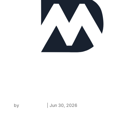
Denis matériaux
by
Arnaud Petit
|
Jun 30, 2026
Après une phase pilote, nous avons déployé la
solution RENOVATIO au sein de Denis
Matériaux afin de permettre à nos 200